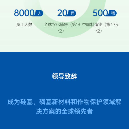
8000
20
500
+
人
强
强
员工人数
全球农化销售（第13
中国制造业（第475
位）
位）
领导致辞
成为硅基、磷基新材料和作物保护领域解
决方案的全球领先者