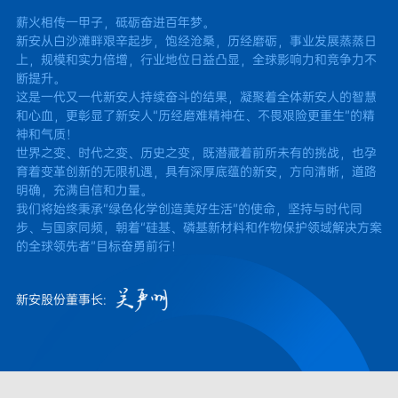
薪火相传一甲子，砥砺奋进百年梦。
新安从白沙滩畔艰辛起步，饱经沧桑，历经磨砺，事业发展蒸蒸日
上，规模和实力倍增，行业地位日益凸显，全球影响力和竞争力不
断提升。
这是一代又一代新安人持续奋斗的结果，凝聚着全体新安人的智慧
和心血，更彰显了新安人“历经磨难精神在、不畏艰险更重生”的精
神和气质！
世界之变、时代之变、历史之变，既潜藏着前所未有的挑战，也孕
育着变革创新的无限机遇，具有深厚底蕴的新安，方向清晰，道路
明确，充满自信和力量。
我们将始终秉承“绿色化学创造美好生活”的使命，坚持与时代同
步、与国家同频，朝着“硅基、磷基新材料和作物保护领域解决方案
的全球领先者”目标奋勇前行！
新安股份董事长: