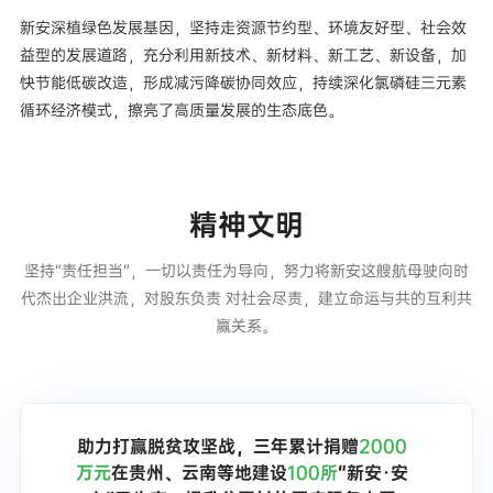
新安深植绿色发展基因，坚持走资源节约型、环境友好型、社会效
益型的发展道路，充分利用新技术、新材料、新工艺、新设备，加
快节能低碳改造，形成减污降碳协同效应，持续深化氯磷硅三元素
循环经济模式，擦亮了高质量发展的生态底色。
精神文明
坚持“责任担当”，一切以责任为导向，努力将新安这艘航母驶向时
代杰出企业洪流，对股东负责 对社会尽责，建立命运与共的互利共
赢关系。
助力打赢脱贫攻坚战，三年累计捐赠
2000
万元
在贵州、云南等地建设
100所
“新安·安