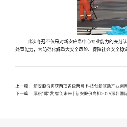
此次夺冠不仅是对新安应急中心专业能力的充分
处置能力，为防范化解重大安全风险、保障社会安全稳
上一篇： 新安股份再获两项省级荣誉 科技创新驱动产业创
下一篇： 厚积“薄”发 智创未来 | 新安股份亮相2025深圳