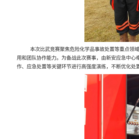
本次
比武
竞赛聚焦危险化学品事故处置等重点领
用和团队协作能力。为备战此次赛事，由新安应急中心
作、应急处置等关键环节进行高强度演练，不断优化处