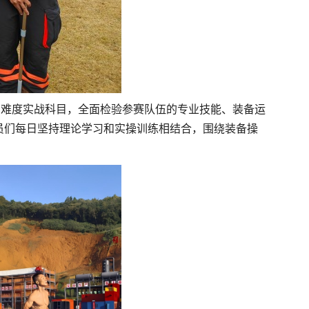
高难度实战科目，全面检验参赛队伍的专业技能、装备运
员们每日坚持理论学习和实操训练相结合，围绕装备操