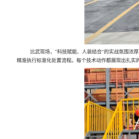
比武现场，
"科技赋能、人装结合"的实战氛围浓
精准执行标准化处置流程。每个技术动作都展现出扎实