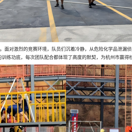
厚。面对激烈的竞赛环境，队员们沉着冷静，从危险化学品泄漏
的训练功底，每次团队配合都体现了高度的默契，为杭州市赢得