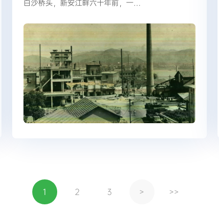
白沙桥头，新安江畔六十年前，一…
1
2
3
>
>>