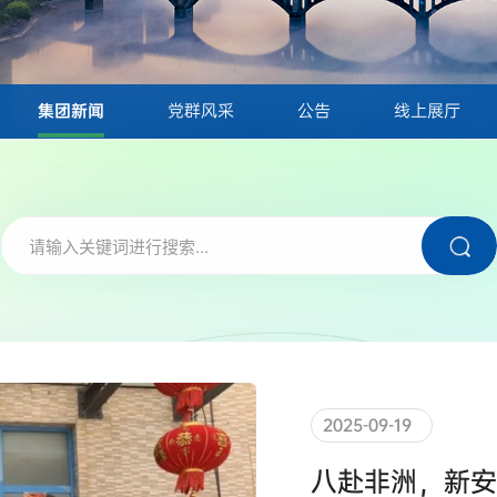
集团新闻
党群风采
公告
线上展厅
2025-09-19
八赴非洲，新安